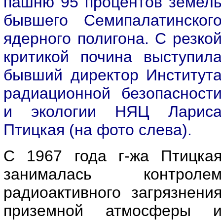
пашню 95 процентов земел
бывшего Семипалатинског
ядерного полигона. С резко
критикой почина выступил
бывший директор Институт
радиационной безопасност
и экологии НЯЦ Ларис
Птицкая (на фото слева).
С 1967 года г-жа Птицка
занималась контроле
радиоактивного загрязнени
приземной атмосферы 