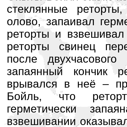
стеклянные реторты
олово, запаивал герм
реторты и взвешивал 
реторты свинец пере
после двухчасового 
запаянный кончик р
врывался в неё – при
Бойль, что ретор
герметически запа
взвешивании оказывал