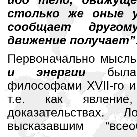
столько же оные у
сообщает другом
движение получает”
Первоначально мысл
и энергии
была 
философами XVII-го и 
т.е. как явлени
доказательствах. 
высказавшим “все