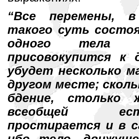
“Все перемены, в
такого суть состоя
одного тела о
присовокупится к д
убудет несколько м
другом месте; сколь
бдение, столько
всеобщей ест
простирается и в с
ибо тело, движуще