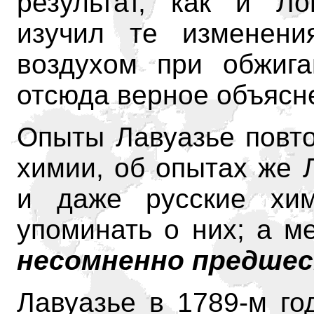
результат, как и Ло
изучил те изменени
воздухом при обжига
отсюда верное объясн
Опыты Лавуазье повто
химии, об опытах же 
и даже русские хи
упоминать о них; а м
несомненно предшес
Лавуазье в 1789-м го